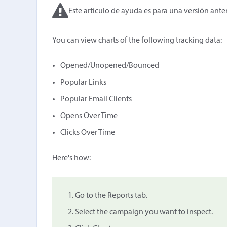
Este artículo de ayuda es para una versión anter
You can view charts of the following tracking data:
Opened/Unopened/Bounced
Popular Links
Popular Email Clients
Opens Over Time
Clicks Over Time
Here's how:
Go to the Reports tab.
Select the campaign you want to inspect.