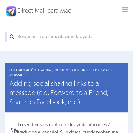
Direct Mail para Mac
DOCUMENTACIÓN DE AYUDA 〉
VERSIONES ANTIGUAS DE DIRECT MAIL 〉
MENSAJES 〉
Adding social sharing links to a
message (e.g. Forward to a Friend,
Share on Facebook, etc.)
Lo sentimos, este artículo de ayuda aún no está
traducido al español. Si lo desea, puede probar una