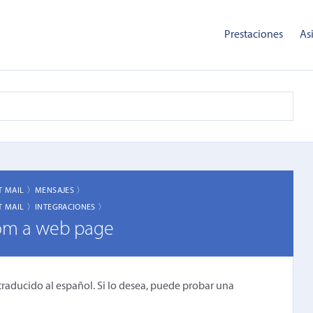
Prestaciones
As
T MAIL 〉
MENSAJES 〉
T MAIL 〉
INTEGRACIONES 〉
rom a web page
traducido al español. Si lo desea, puede probar una