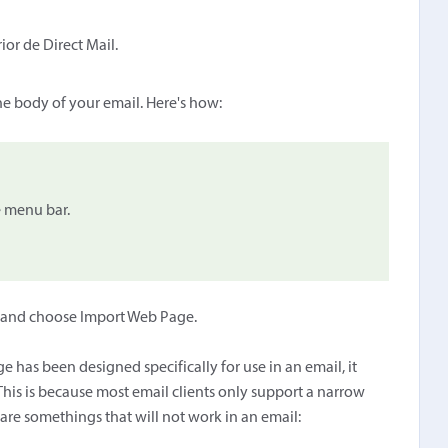
ior de Direct Mail.
e body of your email. Here's how:
 menu bar.
ar and choose Import Web Page.
e has been designed specifically for use in an email, it
. This is because most email clients only support a narrow
are somethings that will not work in an email: