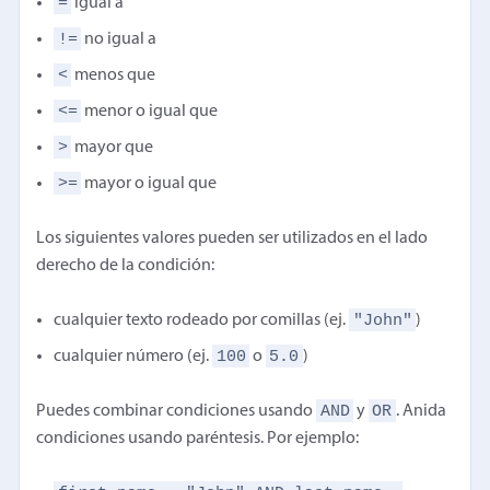
=
igual a
!=
no igual a
<
menos que
<=
menor o igual que
>
mayor que
>=
mayor o igual que
Los siguientes valores pueden ser utilizados en el lado
derecho de la condición:
"John"
cualquier texto rodeado por comillas (ej.
)
100
5.0
cualquier número (ej.
o
)
AND
OR
Puedes combinar condiciones usando
y
. Anida
condiciones usando paréntesis. Por ejemplo: