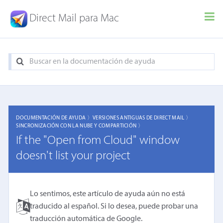
Direct Mail para Mac
DOCUMENTACIÓN DE AYUDA 〉
VERSIONES ANTIGUAS DE DIRECT MAIL 〉
SINCRONIZACIÓN CON LA NUBE Y COMPARTICIÓN 〉
If the "Open from Cloud" window
doesn't list your project
Lo sentimos, este artículo de ayuda aún no está
traducido al español. Si lo desea, puede probar una
traducción automática de Google
.