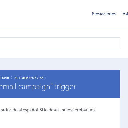
Prestaciones
As
T MAIL 〉
AUTORRESPUESTAS 〉
n email campaign" trigger
traducido al español. Si lo desea, puede probar una