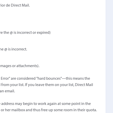
ior de Direct Mail.
 the @ is incorrect or expired)
e @ is incorrect.
 images or attachments).
Error" are considered "hard bounces"—this means the
rom your list. If you leave them on your list, Direct Mail
an email.
e address may begin to work again at some point in the
s or her mailbox and thus free up some room in their quota.