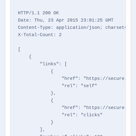
HTTP/1.1 200 OK

Date: Thu, 23 Apr 2015 23:01:25 GMT

Content-Type: application/json; charset=utf-
X-Total-Count: 2

[

    {

        "links": [

            {

                "href": "https://secure.dir
                "rel": "self"

            },

            {

                "href": "https://secure.dir
                "rel": "clicks"

            }

        ],
