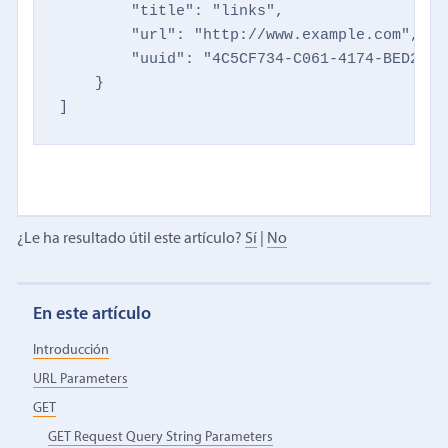
        "title": "links",

        "url": "http://www.example.com",

        "uuid": "4C5CF734-C061-4174-BED2-50
    }

]
¿Le ha resultado útil este artículo?
Sí
|
No
En este artículo
Introducción
URL Parameters
GET
GET Request Query String Parameters