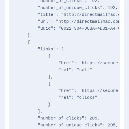
        "number_of_clicks": 192,

        "number_of_unique_clicks": 192,

        "title": "http://directmailmac.com",
        "url": "http://directmailmac.com",

        "uuid": "0022F304-3CBA-4D31-A4F8-18
    },

    {

        "links": [

            {

                "href": "https://secure.dir
                "rel": "self"

            },

            {

                "href": "https://secure.dir
                "rel": "clicks"

            }

        ],

        "number_of_clicks": 205,

        "number_of_unique_clicks": 205,
