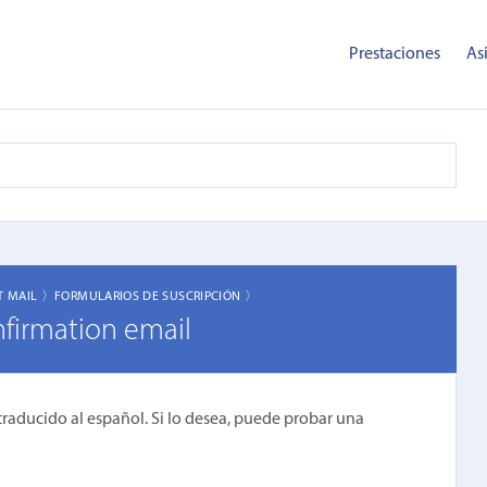
Prestaciones
As
T MAIL 〉
FORMULARIOS DE SUSCRIPCIÓN 〉
nfirmation email
traducido al español. Si lo desea, puede probar una